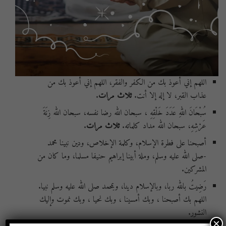
اللهم إني أعوذ بك من الكفر والفقر، اللهم إني أعوذ بك من
عذاب القبر، لا إله إلا أنت.
ثلاث مرات
.
سُبْحَانَ اللهِ عَدَدَ خَلْقِهِ ، سبحان الله رضا نفسه، سبحان الله زِنَةَ
عَرْشِهِ، سبحان الله مداد كلماته.
ثلاث مرات
.
أصبحنا على فطرة الإسلام، وكلمة الإخلاص، ودين نبينا محمد
-صلى الله عليه وسلم، وملة أبينا إبراهيم حنيفا مسلما، وما كان من
المشركين.
رَضِيتُ بالله ربا، وبالإسلام دينا، وبمحمد صلى الله عليه وسلم نبيا.
اللهم بك أصبحنا ، وبك أمسينا ، وبك نحيا ، وبك نموت وإليك
النشور.
×