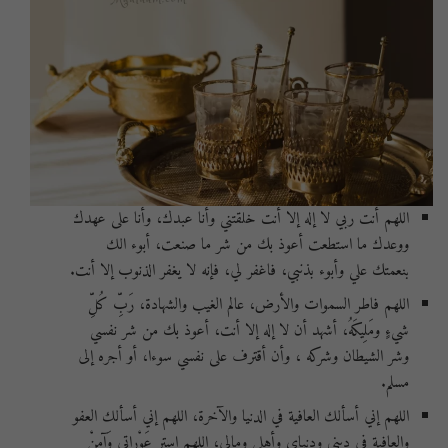
اللهم أنت ربي لا إله إلا أنت خلقتني وأنا عبدك، وأنا على عهدك
ووعدك ما استطعت أعوذ بك من شر ما صنعت، أبوء الك
بنعمتك علي وأبوء بذنبي، فاغفر لي، فإنه لا يغفر الذنوب إلا أنت.
اللهم فاطر السموات والأرض، عالم الغيب والشهادة، رَبِّ كُلِّ
شيءٍ ومَلِيكَهُ، أشهد أن لا إله إلا أنت، أعوذ بك من شر نفسي
وشر الشيطان وشركه ، وأن أقترف على نفسي سوءا، أو أجره إلى
مسلم.
اللهم إني أسألك العافية في الدنيا والآخرة، اللهم إني أسألك العفو
والعافية في ديني ودنياي وأهلي ومالي، اللهم استر عَوْراتي وَآمِنْ