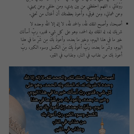
رَوْعَاتي ، اللهم احفظني من بين يدي، ومن خلفي وعن يميني،
وعن شمالي، ومن فوقي، وأعوذ بعظمتك أن أغتال من تحتي.
أصبحنا، وأصبح الملك لله، والحمد لله، لا إله إلا الله وحده لا
شريك له، له الملك وله الحمد، وهو على كل شيء قدير، ربِّ أسألك
خير ما في هذا اليوم، وخير ما بعده، وأعوذُ بكَ مِن شَرِّ ما في هذا
اليوم، وشَرِّ ما بعده، رَبِّ أعوذُ بِكَ مِنَ الكسل وسوء الكبر، ربِّ
أعوذ بك من عذاب في النار، وعذاب في القبر.