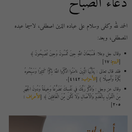
دعاء الصباح
الحمد لله وكفى وسلام على عباده الذين اصطفى، لاسيما عبده
المصطفى، وبعد:
وقال جل وعلا: فَسُبْحَانَ اللَّهِ حِينَ تُمْسُونَ وَحِينَ تُصْبِحُونَ ﴾
[
الروم
: ١٧
]
فقد قال تعالى : يَتَأَيُّهَا الَّذِينَ ءَامَنُوا اذْكُرُوا اللَّهَ ذِكْرًا كَثِيرًا وَسَبِّحُوهُ
بُكْرَةً وَأَصِيلًا ) [
الأحزاب
: ٤١٤٢
].
وقال عز وجل : وَاذْكُر رَبَّكَ في نَفْسِكَ تَضَرُّعًا وَخِيفَةً وَدُونَ الْجَهْرِ
مِنَ الْقَوْلِ بِالْغُدُوِّ وَالْآصَالِ وَلَا تَكُن مِّنَ الْغَافِلِينَ ﴾ [
الأعراف
:
]
٢٠٥