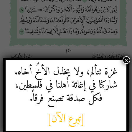
×
غزة تتألم، ولا يخذل الأخُ أخاه.
شاركنا في إغاثة أهلنا في فلسطين،
فكل صدقة تصنع فرقاً.
[تبرع الآن]