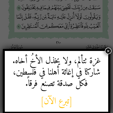
×
غزة تتألم، ولا يخذل الأخُ أخاه.
شاركنا في إغاثة أهلنا في فلسطين،
فكل صدقة تصنع فرقاً.
[تبرع الآن]