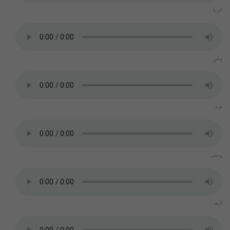
التوبة
يونس
هود
يوسف
الرعد