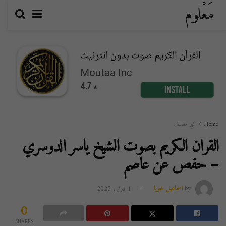
مَعْلوم
Home
غير مصنف
القران الكريم بصوت الشيخ ياسر الدوسري
– حفص عن عاصم
by
اسماعيل خويا
1 فبراير، 2025
0
SHARES