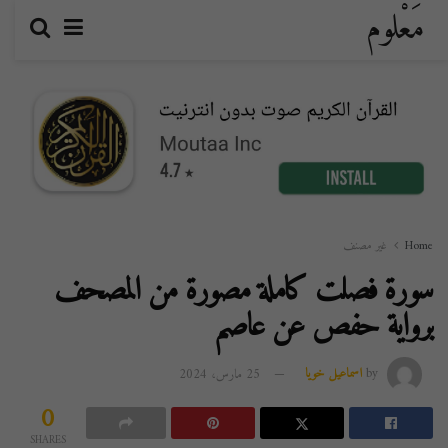
مَعْلوم
Home
غير مصنف
سورة فصلت كاملة مصورة من المصحف
برواية حفص عن عاصم
by
اسماعيل خويا
25 مارس، 2024
0
SHARES