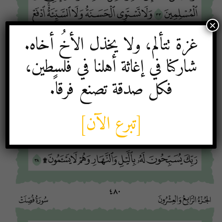
×
غزة تتألم، ولا يخذل الأخُ أخاه.
شاركنا في إغاثة أهلنا في فلسطين،
فكل صدقة تصنع فرقاً.
[تبرع الآن]