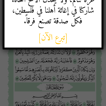
غزة تتألم، ولا يخذل الأخُ أخاه.
شاركنا في إغاثة أهلنا في فلسطين،
فكل صدقة تصنع فرقاً.
[تبرع الآن]