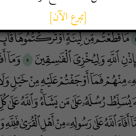
[تبرع الآن]