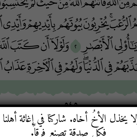
لا يخذل الأخُ أخاه. شاركنا في إغاثة أهلنا
فكل صدقة تصنع فرقاً.