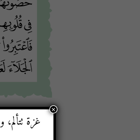
×
غزة تتألم، و