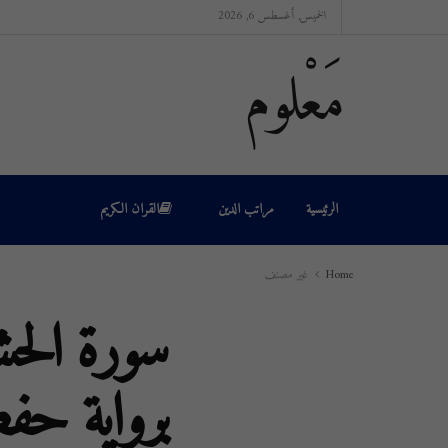
الخميس, أغسطس 6, 2026
مَعْلوم
الرئيسية
مراتب الدين
القران الكريم
Home
غير مصنف
سورة الح
برواية ح