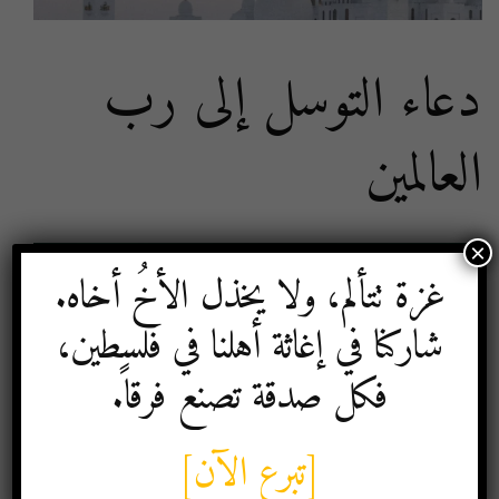
دعاء التوسل إلى رب
العالمين
×
غزة تتألم، ولا يخذل الأخُ أخاه.
شاركنا في إغاثة أهلنا في فلسطين،
فكل صدقة تصنع فرقاً.
[تبرع الآن]