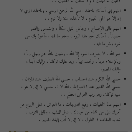
دعيت به أجبت ، وإذا سئلت به أعطيت . .
اللهم إني أسألك باسمك : بسم الله الرحمن الرحيم . وباسمك الذي لا
إله إلا هو الحي القيوم ، لا تأخذه سنة ولا نوم . .
اللهم فالق الإصباح ، وجاعل الليل سكناً ، والشمس والقمر
حسباناً ، أسألك خير هذا اليوم ، وخير ما فيه . وأعوذ بك من
شره وشر ما فيه .
بسم الله . لا يصرف السوء إلا الله . رضيت بالله عز وجل رباً ،
وبالإسلام ديناً ، وبمحمد نبياً . ربنا عليك توكلنا ، وإليك أنبنا ،
وإليك المصير.
حسبي الله الكريم عند الحساب . حسبي الله اللطيف عند الميزان .
حسبي الله القدير عند ا الصراط . الله لا ! . حسبي لا إله إلا هو ،
عليه توكلت وهو رب العرش العظيم . .
اللهم عالم الخفيات ، رفيع الدرجات ، ذا العرش ، تلقى الروح من
أمرك على من تشاء من عبادك ، غافر الذئب ، وقابل التوب ،
شديد العقاب ذا الطول ، لا إله إلا أنت إليك المصير .