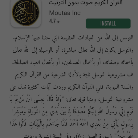
التوسل إلى الله من العبادات العظيمة التي حثنا عليها الإسلام.
والتوسل يكون إلى الله تعالى مباشرة، أو بالوسيلة إلى الله تعالى
بأسمائه وصفاته، أو بأعمال الصالحين، أو بأفعال العباد الصالحة.
ف مشروعية التوسل ثابتة بالأدلة الشرعية من القرآن الكريم
والسنة النبوية. ففي القرآن الكريم وردت آيات كثيرة تدل على
مشروعية التوسل، ومنها قوله تعالى: “وَإِذْ قَالَ عِيسَى ابْنُ مَرْيَمَ يَا
قَوْمِ إِنِّي رَسُولُ اللَّهِ إِلَيْكُم مُصَدِّقًا لِمَا بَيْنَ يَدَيَّ مِنَ التَّوْرَاةِ وَمُبَشِّرًا
بِرَسُولٍ يَأْتِي مِنْ بَعْدِي اسْمُهُ أَحْمَدُ فَلَمَّا جَاءَهُمْ بِالْبَيِّنَاتِ قَالُوا هَذَا
سِحْرٌ مُبِينٌ” (سورة الصف: 6). وفي السنة النبوية وردت