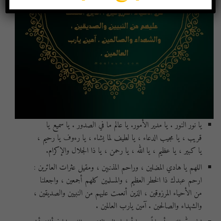
يا نور النور . يا مدير الأمور. يا عالم ما في الصدور . يا سميع يا
قريب ، يا مجيب الدعاء ، يا لطيف لما يشاء ، يا رءوف يا رحيم ،
يا كبير ، يا عظيم ، يا الله ، يا رحمن ، يا ذا الجلال والإكرام.
اللهم يا هادي المضلين ، وراحم المذنبين ، ومقيل عثرات العائرين :
ارحم عبدك ذا الخطر العظيم ، والمسلمين كلهم أجمعين ، واجعلنا
من الأحياء المرزوقين ، الذين أنعمت عليهم من النبيين والصديقين ،
والشهداء والصالحين . آمين يارب العالمين .