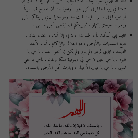
الحمد لله الذي أحياناً بعدما أماتنا وإليه النشور . اللهم إنا نسألك أن
تبعثنا في يومنا هذا إلى كل خير ، ونعوذ بك أن نجترح فيه سوءاً
أو نجره ! إلى مسلم ، فإنك قلت وهـ وهو وهوا الذي يتوفاكم بالليل
ويعلم ما جرحتم بالنهار ، ثم يبعثكم فيه ليقضى أجل مسمى ..
اللهم إني أسألك بأن الحمد لك ، لا إله إلا أنت ، الحنان المنان ،
بديع السماوات والأرض ، ذو الجلال والإكرام . أنت الأحد
الصمد ، الذي لم يلد ولم يولد ولم يكن له كفوا أحد . يا حي يا
قيوم . يا حي حين لا حي في ديمومية ملكه وبقائه . ياحي يا محيي
الموتى . يا حي يا مميت الأحياء ، ووارث أهل الأرض والسماء.